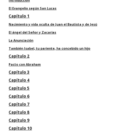
Introducción
El Evangelio según
San Lucas
Capítulo 1
Nacimiento y vida oculta de Juan el Bautista y de Jesú
El ángel del Señor y Zacarías
La Anunciación
También Isabel, tu pariente, ha concebido un hijo
Capítulo 2
Pacto con Abraham
Cap
ít
ulo 3
Capítulo 4
Capítulo 5
Capítulo 6
Capítulo 7
Capítulo 8
Capítulo 9
Capítulo 10